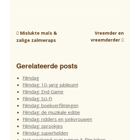
Mislukte maïs &
Vreemder en
vreemderder
zalige zalmwraps
Gerelateerde posts
Filmdag
Filmdag: 10-jarig jubileum!
Filmdag: End Game
Filmdag: Sci-Fi
Filmdag: boekverfilmingen
Filmdag: de muzikale editie
Filmdag: ridders en jonkvrouwen
Filmdag: sprookjes
Filmdag: superhelden
Het weekend: puin ruimen & film kijken